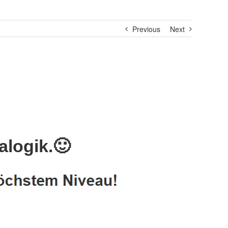
Previous
Next
logik.🙂